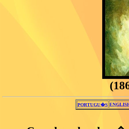
(186
ENGLIS
PORTUGU�S