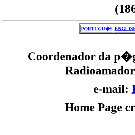
(186
ENGLIS
PORTUGU�S
Coordenador da p�gi
Radioamador 
e-mail:
Home Page c