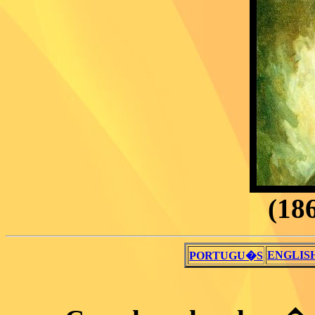
(186
ENGLIS
PORTUGU�S