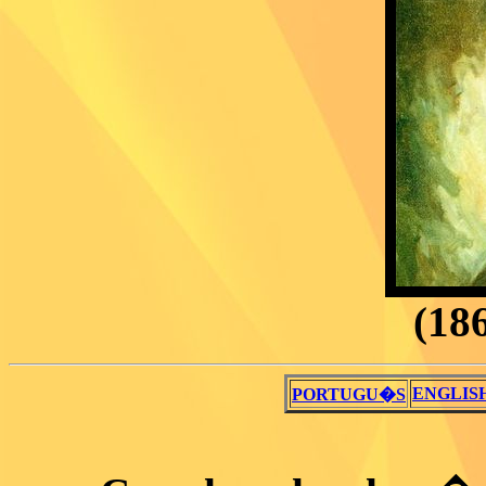
(186
ENGLIS
PORTUGU�S