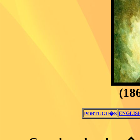
(186
ENGLIS
PORTUGU�S