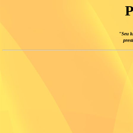
P
"Seu l
pres