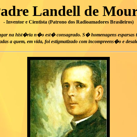
adre Landell de Mou
- Inventor e Cientista (Patrono dos Radioamadores Brasileiros)
ugar na hist�ria n�o est� consagrado. S� homenagens esparsas t
tadas a quem, em vida, foi estigmatizado com incompreens�o e desal