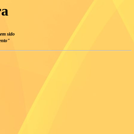
ra
em sido
ento"